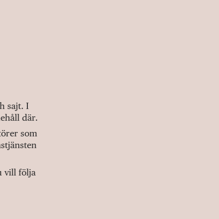
sajt. I
ehåll där.
ktörer som
stjänsten
ill följa