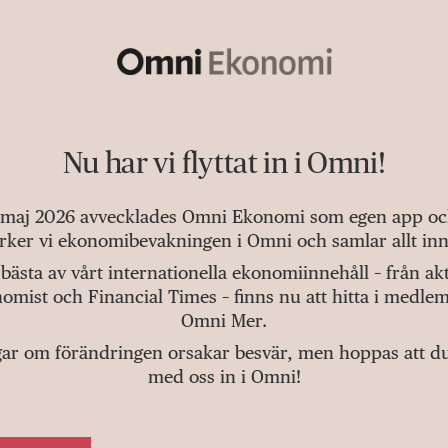
Nu har vi flyttat in i Omni!
 maj 2026 avvecklades Omni Ekonomi som egen app och 
tärker vi ekonomibevakningen i Omni och samlar allt inn
bästa av vårt internationella ekonomiinnehåll – från a
omist och Financial Times – finns nu att hitta i medlem
Omni Mer.
gar om förändringen orsakar besvär, men hoppas att du v
med oss in i Omni!