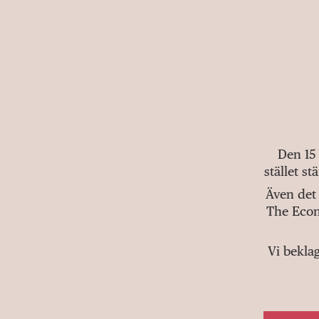
Den 15
stället s
Även det 
The Econ
Vi bekla