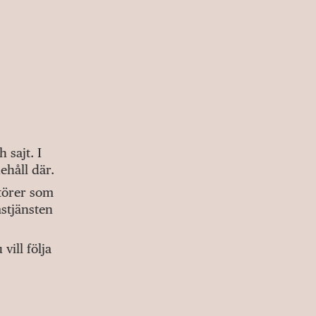
sajt. I
ehåll där.
ktörer som
stjänsten
ill följa