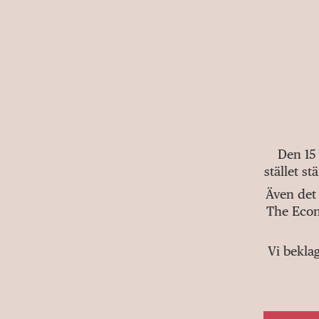
Den 15
stället s
Även det 
The Econ
Vi bekla