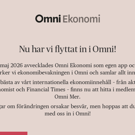
Nu har vi flyttat in i Omni!
 maj 2026 avvecklades Omni Ekonomi som egen app och 
tärker vi ekonomibevakningen i Omni och samlar allt inn
bästa av vårt internationella ekonomiinnehåll – från a
omist och Financial Times – finns nu att hitta i medlem
Omni Mer.
gar om förändringen orsakar besvär, men hoppas att du v
med oss in i Omni!