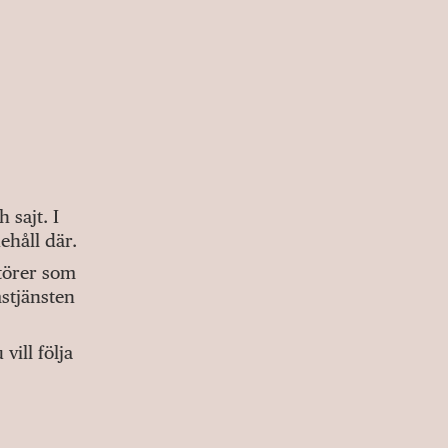
sajt. I
ehåll där.
ktörer som
stjänsten
ill följa