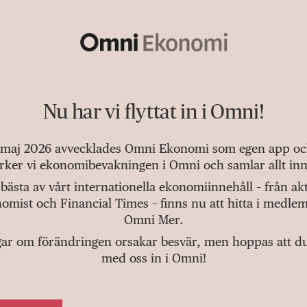
Nu har vi flyttat in i Omni!
 maj 2026 avvecklades Omni Ekonomi som egen app och 
tärker vi ekonomibevakningen i Omni och samlar allt inn
bästa av vårt internationella ekonomiinnehåll – från a
omist och Financial Times – finns nu att hitta i medlem
Omni Mer.
gar om förändringen orsakar besvär, men hoppas att du v
med oss in i Omni!