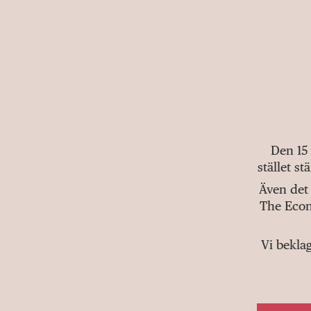
Den 15
stället s
Även det 
The Econ
Vi bekla