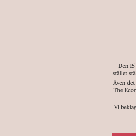
Den 15
stället s
Även det 
The Econ
Vi bekla