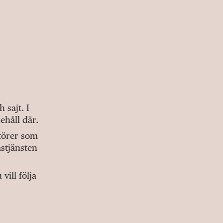
sajt. I
ehåll där.
ktörer som
stjänsten
ill följa