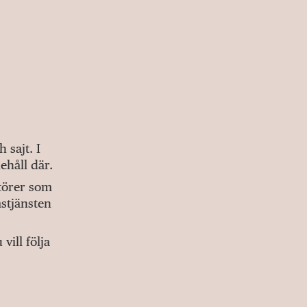
sajt. I
ehåll där.
ktörer som
stjänsten
ill följa