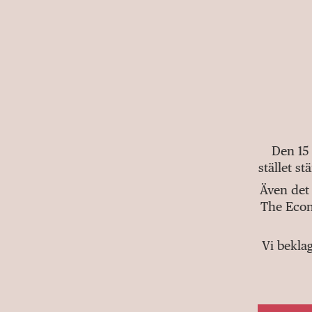
Den 15
stället s
Även det 
The Econ
Vi bekla