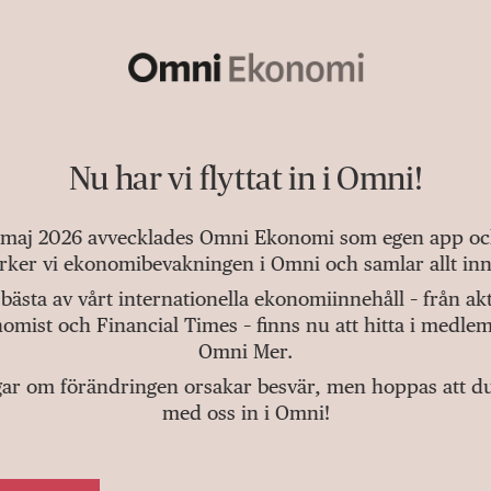
Nu har vi flyttat in i Omni!
 maj 2026 avvecklades Omni Ekonomi som egen app och 
tärker vi ekonomibevakningen i Omni och samlar allt inn
bästa av vårt internationella ekonomiinnehåll – från a
omist och Financial Times – finns nu att hitta i medlem
Omni Mer.
gar om förändringen orsakar besvär, men hoppas att du v
med oss in i Omni!