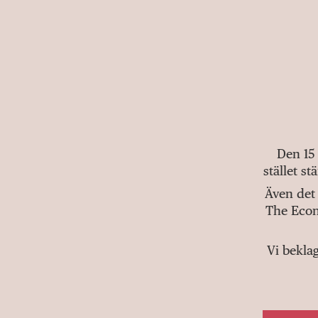
Den 15
stället s
Även det 
The Econ
Vi bekla