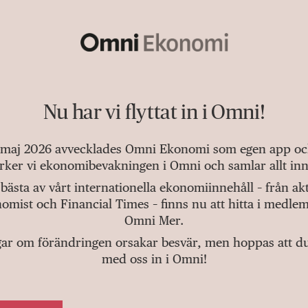
Nu har vi flyttat in i Omni!
 maj 2026 avvecklades Omni Ekonomi som egen app och 
tärker vi ekonomibevakningen i Omni och samlar allt inn
bästa av vårt internationella ekonomiinnehåll – från a
omist och Financial Times – finns nu att hitta i medlem
Omni Mer.
gar om förändringen orsakar besvär, men hoppas att du v
med oss in i Omni!