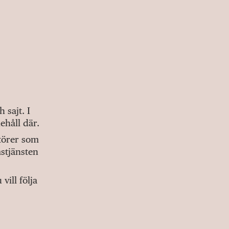
sajt. I
ehåll där.
ktörer som
stjänsten
ill följa