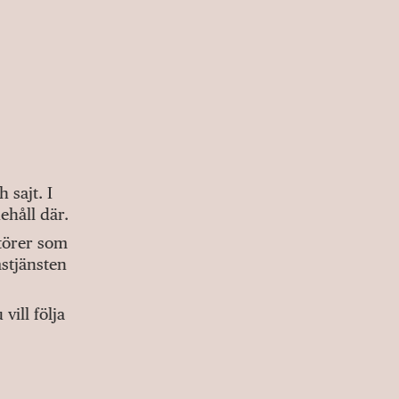
sajt. I
ehåll där.
ktörer som
stjänsten
ill följa