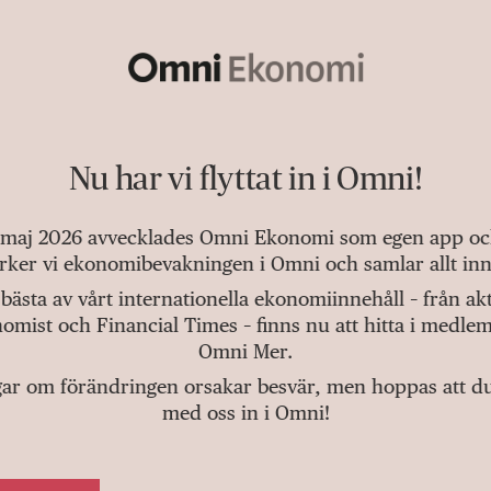
Nu har vi flyttat in i Omni!
 maj 2026 avvecklades Omni Ekonomi som egen app och 
tärker vi ekonomibevakningen i Omni och samlar allt inn
bästa av vårt internationella ekonomiinnehåll – från a
omist och Financial Times – finns nu att hitta i medlem
Omni Mer.
gar om förändringen orsakar besvär, men hoppas att du v
med oss in i Omni!