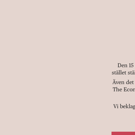
Den 15
stället s
Även det 
The Econ
Vi bekla