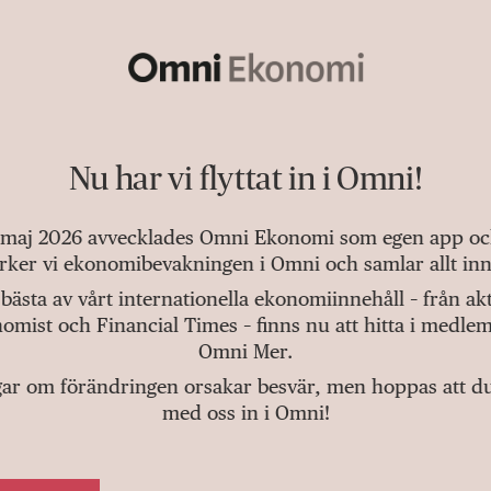
Nu har vi flyttat in i Omni!
 maj 2026 avvecklades Omni Ekonomi som egen app och 
tärker vi ekonomibevakningen i Omni och samlar allt inn
bästa av vårt internationella ekonomiinnehåll – från a
omist och Financial Times – finns nu att hitta i medlem
Omni Mer.
gar om förändringen orsakar besvär, men hoppas att du v
med oss in i Omni!