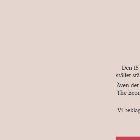
Den 15
stället s
Även det 
The Econ
Vi bekla