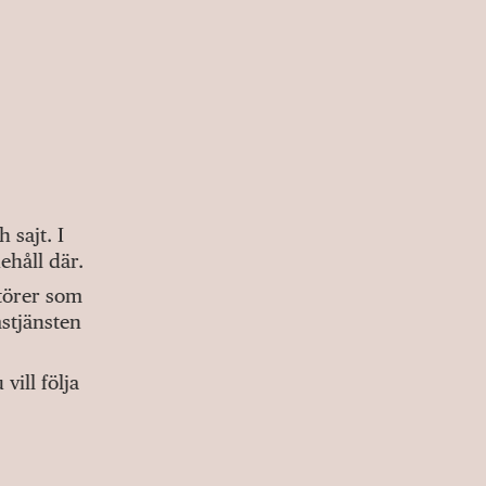
sajt. I
ehåll där.
ktörer som
stjänsten
ill följa