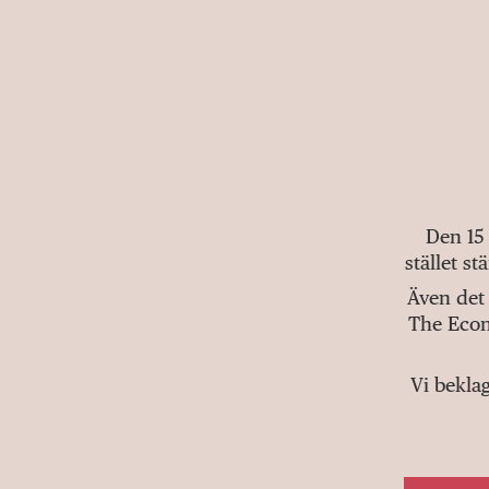
Den 15
stället s
Även det 
The Econ
Vi bekla