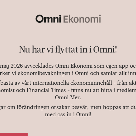
Nu har vi flyttat in i Omni!
 maj 2026 avvecklades Omni Ekonomi som egen app och 
tärker vi ekonomibevakningen i Omni och samlar allt inn
bästa av vårt internationella ekonomiinnehåll – från a
omist och Financial Times – finns nu att hitta i medlem
Omni Mer.
gar om förändringen orsakar besvär, men hoppas att du v
med oss in i Omni!