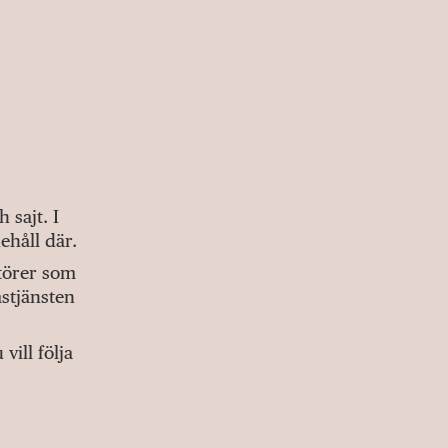
sajt. I
ehåll där.
ktörer som
stjänsten
ill följa