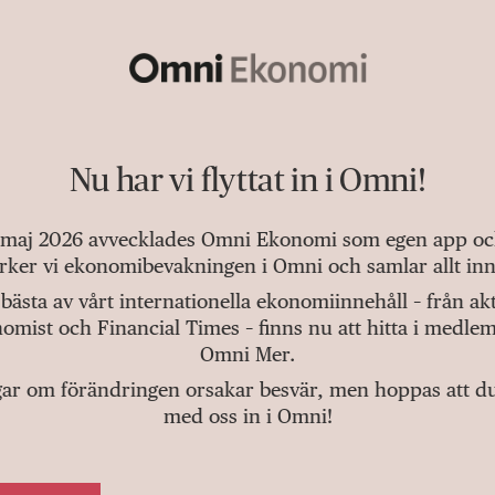
Nu har vi flyttat in i Omni!
 maj 2026 avvecklades Omni Ekonomi som egen app och 
tärker vi ekonomibevakningen i Omni och samlar allt inn
bästa av vårt internationella ekonomiinnehåll – från a
omist och Financial Times – finns nu att hitta i medlem
Omni Mer.
gar om förändringen orsakar besvär, men hoppas att du v
med oss in i Omni!