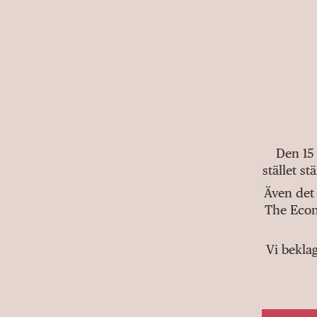
Den 15
stället s
Även det 
The Econ
Vi bekla