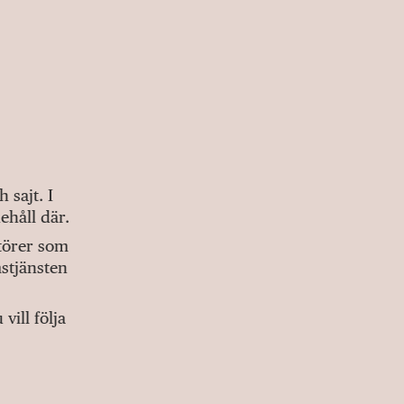
sajt. I
ehåll där.
ktörer som
stjänsten
ill följa