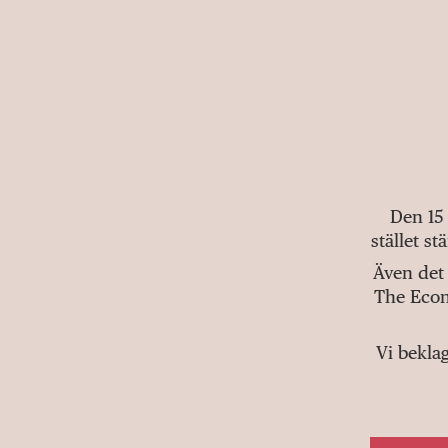
Den 15
stället s
Även det 
The Econ
Vi bekla