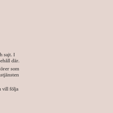
sajt. I
ehåll där.
ktörer som
stjänsten
ill följa