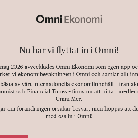
Nu har vi flyttat in i Omni!
 maj 2026 avvecklades Omni Ekonomi som egen app och 
tärker vi ekonomibevakningen i Omni och samlar allt inn
bästa av vårt internationella ekonomiinnehåll – från a
omist och Financial Times – finns nu att hitta i medlem
Omni Mer.
gar om förändringen orsakar besvär, men hoppas att du v
med oss in i Omni!