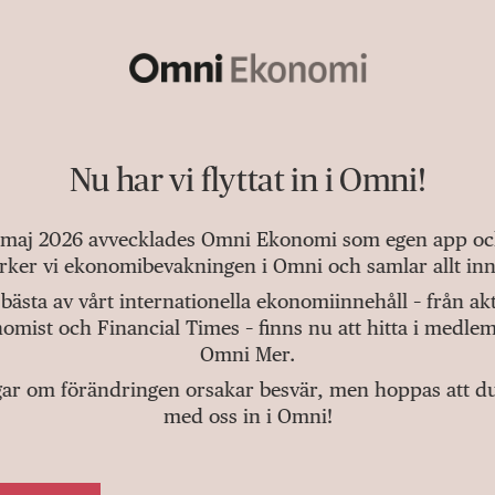
Nu har vi flyttat in i Omni!
 maj 2026 avvecklades Omni Ekonomi som egen app och 
tärker vi ekonomibevakningen i Omni och samlar allt inn
bästa av vårt internationella ekonomiinnehåll – från a
omist och Financial Times – finns nu att hitta i medlem
Omni Mer.
gar om förändringen orsakar besvär, men hoppas att du v
med oss in i Omni!