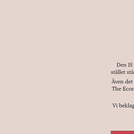
Den 15
stället s
Även det 
The Econ
Vi bekla