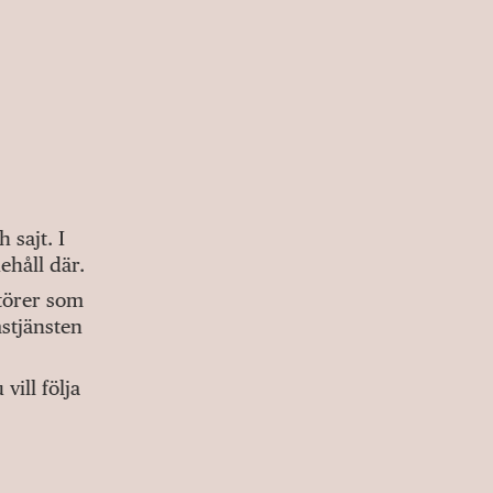
sajt. I
ehåll där.
ktörer som
stjänsten
ill följa