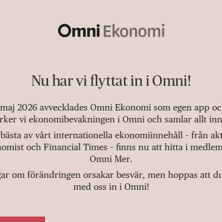
Nu har vi flyttat in i Omni!
 maj 2026 avvecklades Omni Ekonomi som egen app och 
tärker vi ekonomibevakningen i Omni och samlar allt inn
bästa av vårt internationella ekonomiinnehåll – från a
omist och Financial Times – finns nu att hitta i medlem
Omni Mer.
gar om förändringen orsakar besvär, men hoppas att du v
med oss in i Omni!