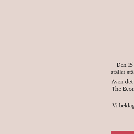
Den 15
stället s
Även det 
The Econ
Vi bekla