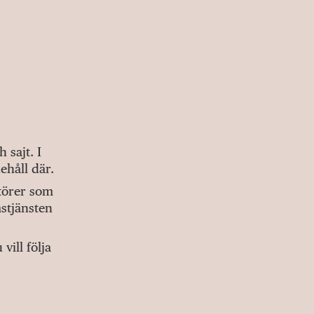
sajt. I
ehåll där.
ktörer som
stjänsten
ill följa