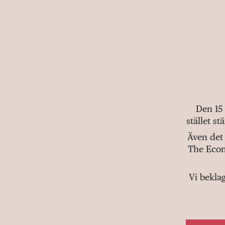
Den 15
stället s
Även det 
The Econ
Vi bekla