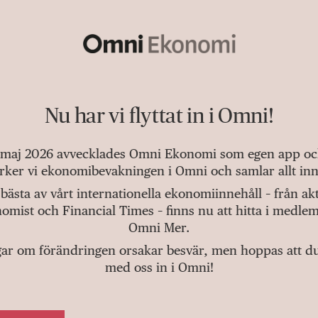
Nu har vi flyttat in i Omni!
 maj 2026 avvecklades Omni Ekonomi som egen app och 
tärker vi ekonomibevakningen i Omni och samlar allt inn
bästa av vårt internationella ekonomiinnehåll – från a
omist och Financial Times – finns nu att hitta i medlem
Omni Mer.
gar om förändringen orsakar besvär, men hoppas att du v
med oss in i Omni!