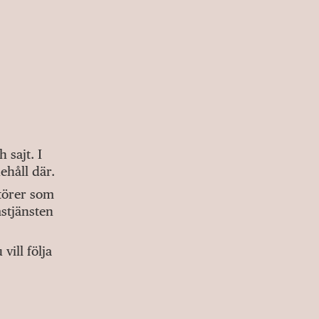
sajt. I
ehåll där.
ktörer som
stjänsten
ill följa