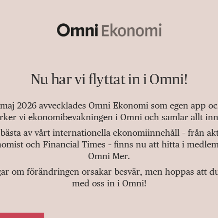
Nu har vi flyttat in i Omni!
 maj 2026 avvecklades Omni Ekonomi som egen app och 
tärker vi ekonomibevakningen i Omni och samlar allt inn
bästa av vårt internationella ekonomiinnehåll – från a
omist och Financial Times – finns nu att hitta i medlem
Omni Mer.
gar om förändringen orsakar besvär, men hoppas att du v
med oss in i Omni!