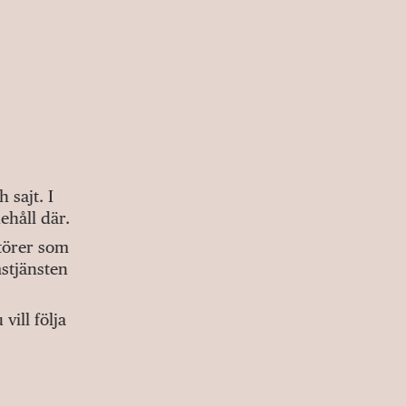
sajt. I
ehåll där.
ktörer som
stjänsten
ill följa