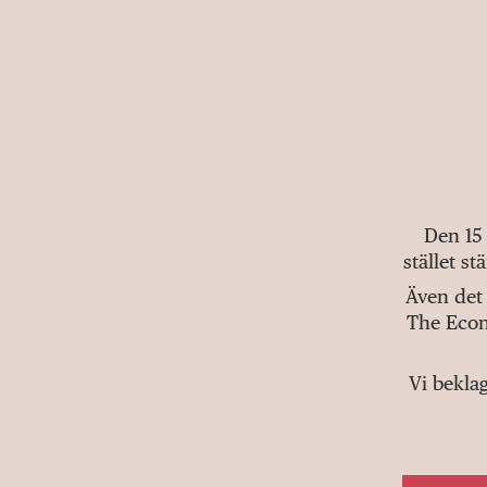
Den 15
stället s
Även det 
The Econ
Vi bekla