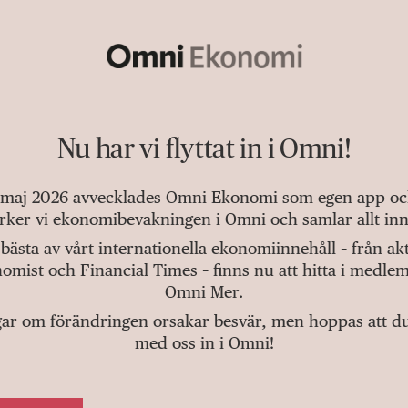
Nu har vi flyttat in i Omni!
 maj 2026 avvecklades Omni Ekonomi som egen app och 
tärker vi ekonomibevakningen i Omni och samlar allt inn
bästa av vårt internationella ekonomiinnehåll – från a
omist och Financial Times – finns nu att hitta i medlem
Omni Mer.
gar om förändringen orsakar besvär, men hoppas att du v
med oss in i Omni!