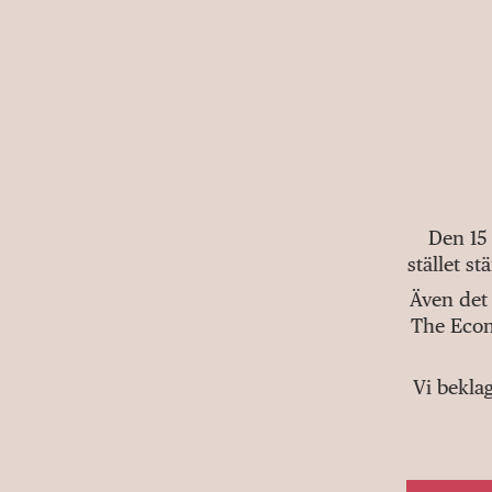
Den 15
stället s
Även det 
The Econ
Vi bekla