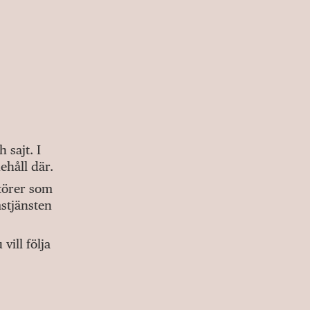
sajt. I
ehåll där.
ktörer som
stjänsten
ill följa