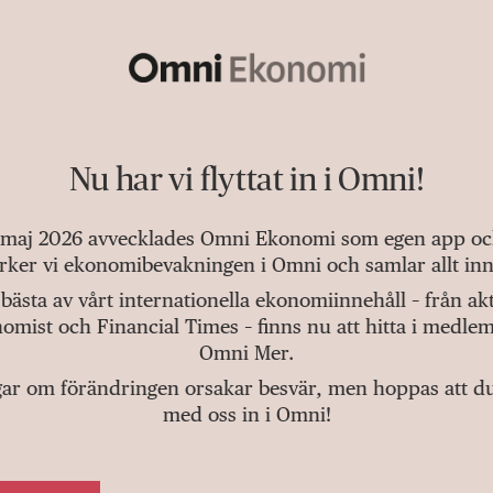
Nu har vi flyttat in i Omni!
 maj 2026 avvecklades Omni Ekonomi som egen app och 
tärker vi ekonomibevakningen i Omni och samlar allt inn
bästa av vårt internationella ekonomiinnehåll – från a
omist och Financial Times – finns nu att hitta i medlem
Omni Mer.
gar om förändringen orsakar besvär, men hoppas att du v
med oss in i Omni!