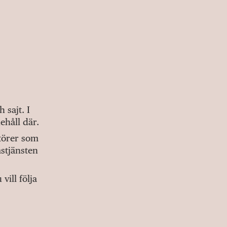
sajt. I
ehåll där.
ktörer som
stjänsten
ill följa