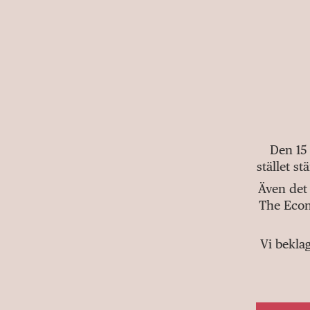
Den 15
stället s
Även det 
The Econ
Vi bekla