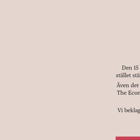
Den 15
stället s
Även det 
The Econ
Vi bekla