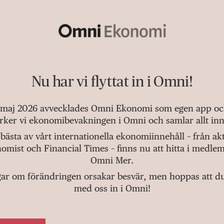
Nu har vi flyttat in i Omni!
 maj 2026 avvecklades Omni Ekonomi som egen app och 
tärker vi ekonomibevakningen i Omni och samlar allt inn
bästa av vårt internationella ekonomiinnehåll – från a
omist och Financial Times – finns nu att hitta i medlem
Omni Mer.
gar om förändringen orsakar besvär, men hoppas att du v
med oss in i Omni!