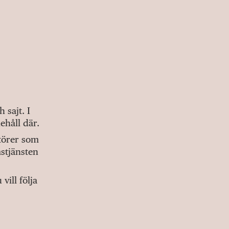
sajt. I
ehåll där.
ktörer som
stjänsten
ill följa