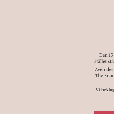
Den 15
stället s
Även det 
The Econ
Vi bekla