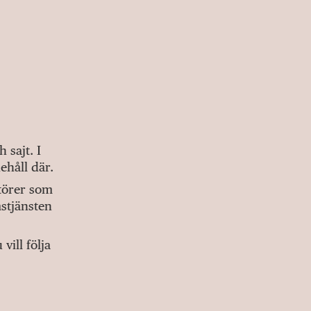
sajt. I
ehåll där.
ktörer som
stjänsten
ill följa