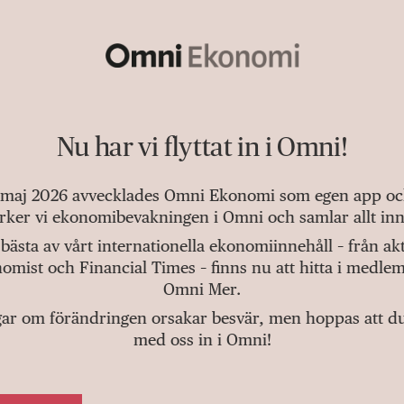
Nu har vi flyttat in i Omni!
 maj 2026 avvecklades Omni Ekonomi som egen app och 
tärker vi ekonomibevakningen i Omni och samlar allt inn
bästa av vårt internationella ekonomiinnehåll – från a
omist och Financial Times – finns nu att hitta i medlem
Omni Mer.
gar om förändringen orsakar besvär, men hoppas att du v
med oss in i Omni!