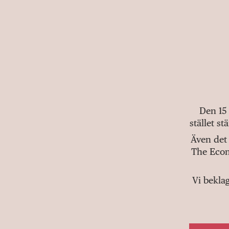
Den 15
stället s
Även det 
The Econ
Vi bekla