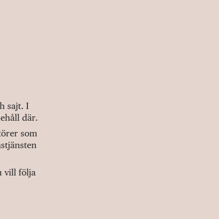
sajt. I
ehåll där.
ktörer som
stjänsten
ill följa