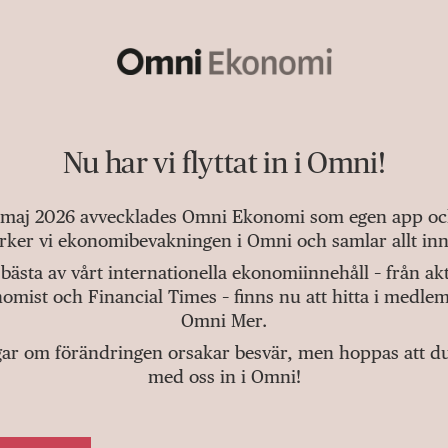
Nu har vi flyttat in i Omni!
 maj 2026 avvecklades Omni Ekonomi som egen app och 
tärker vi ekonomibevakningen i Omni och samlar allt inn
bästa av vårt internationella ekonomiinnehåll – från a
omist och Financial Times – finns nu att hitta i medlem
Omni Mer.
gar om förändringen orsakar besvär, men hoppas att du v
med oss in i Omni!