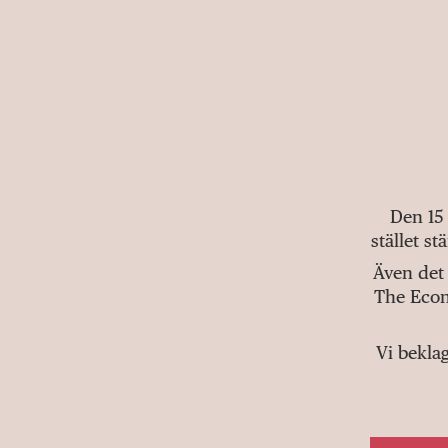
Den 15
stället s
Även det 
The Econ
Vi bekla