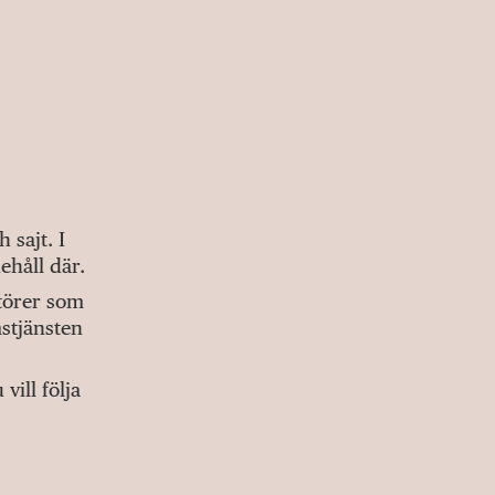
sajt. I
ehåll där.
ktörer som
stjänsten
ill följa