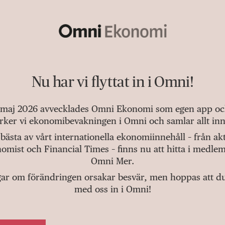
Nu har vi flyttat in i Omni!
 maj 2026 avvecklades Omni Ekonomi som egen app och 
tärker vi ekonomibevakningen i Omni och samlar allt inn
bästa av vårt internationella ekonomiinnehåll – från a
omist och Financial Times – finns nu att hitta i medlem
Omni Mer.
gar om förändringen orsakar besvär, men hoppas att du v
med oss in i Omni!