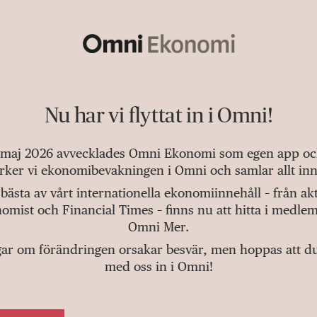
Nu har vi flyttat in i Omni!
 maj 2026 avvecklades Omni Ekonomi som egen app och 
tärker vi ekonomibevakningen i Omni och samlar allt inn
bästa av vårt internationella ekonomiinnehåll – från a
omist och Financial Times – finns nu att hitta i medlem
Omni Mer.
gar om förändringen orsakar besvär, men hoppas att du v
med oss in i Omni!