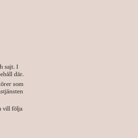
sajt. I
ehåll där.
ktörer som
stjänsten
ill följa