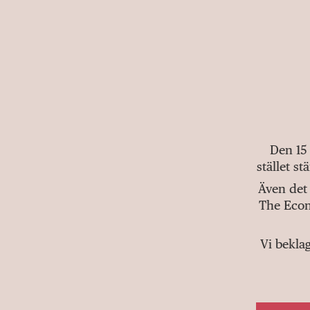
Den 15
stället s
Även det 
The Econ
Vi bekla