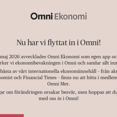
Nu har vi flyttat in i Omni!
 maj 2026 avvecklades Omni Ekonomi som egen app och 
tärker vi ekonomibevakningen i Omni och samlar allt inn
bästa av vårt internationella ekonomiinnehåll – från a
omist och Financial Times – finns nu att hitta i medlem
Omni Mer.
gar om förändringen orsakar besvär, men hoppas att du v
med oss in i Omni!