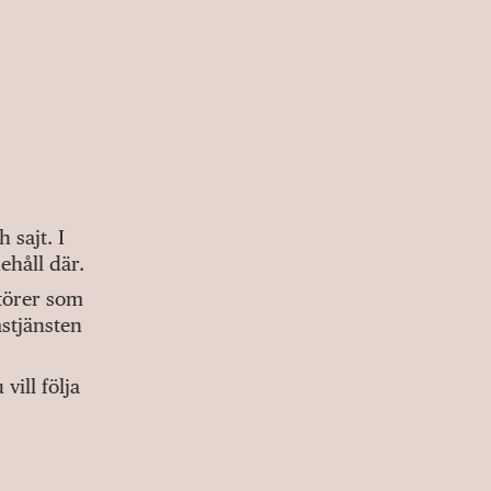
sajt. I
ehåll där.
ktörer som
stjänsten
ill följa