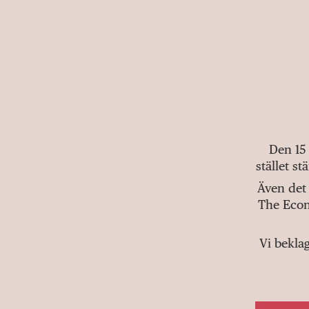
Den 15
stället s
Även det 
The Econ
Vi bekla