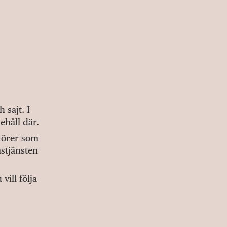
sajt. I
ehåll där.
ktörer som
stjänsten
ill följa