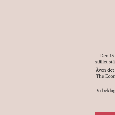
Den 15
stället s
Även det 
The Econ
Vi bekla