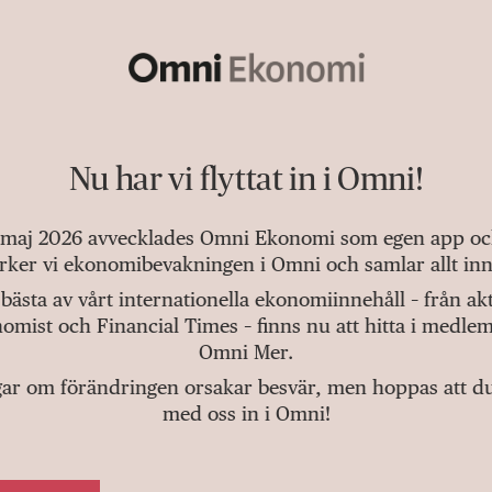
Nu har vi flyttat in i Omni!
 maj 2026 avvecklades Omni Ekonomi som egen app och 
tärker vi ekonomibevakningen i Omni och samlar allt inn
bästa av vårt internationella ekonomiinnehåll – från a
omist och Financial Times – finns nu att hitta i medlem
Omni Mer.
gar om förändringen orsakar besvär, men hoppas att du v
med oss in i Omni!