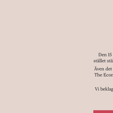
Den 15
stället s
Även det 
The Econ
Vi bekla