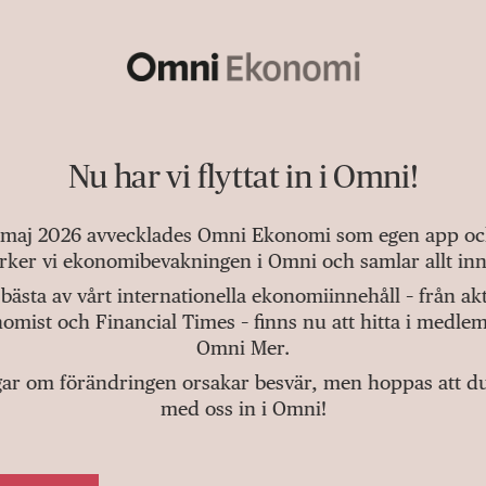
Nu har vi flyttat in i Omni!
 maj 2026 avvecklades Omni Ekonomi som egen app och 
tärker vi ekonomibevakningen i Omni och samlar allt inn
bästa av vårt internationella ekonomiinnehåll – från a
omist och Financial Times – finns nu att hitta i medlem
Omni Mer.
gar om förändringen orsakar besvär, men hoppas att du v
med oss in i Omni!