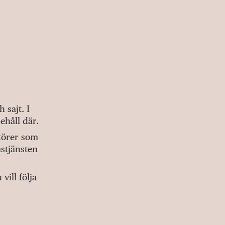
sajt. I
ehåll där.
ktörer som
stjänsten
ill följa