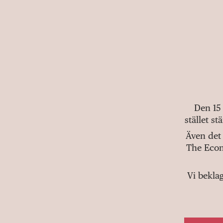
Den 15
stället s
Även det 
The Econ
Vi bekla