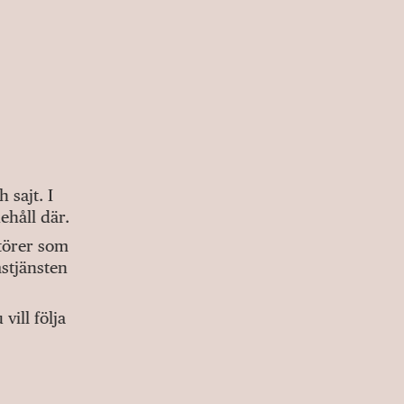
sajt. I
ehåll där.
ktörer som
stjänsten
ill följa