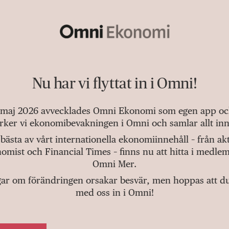
Nu har vi flyttat in i Omni!
 maj 2026 avvecklades Omni Ekonomi som egen app och 
tärker vi ekonomibevakningen i Omni och samlar allt inn
bästa av vårt internationella ekonomiinnehåll – från a
omist och Financial Times – finns nu att hitta i medlem
Omni Mer.
gar om förändringen orsakar besvär, men hoppas att du v
med oss in i Omni!