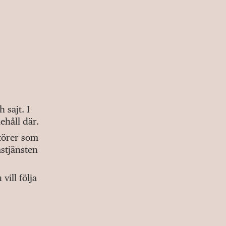
sajt. I
ehåll där.
ktörer som
stjänsten
ill följa