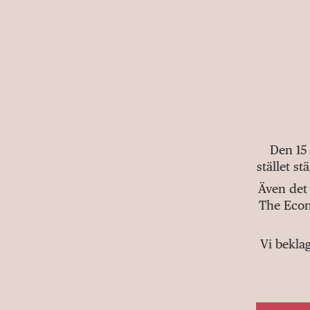
Den 15
stället s
Även det 
The Econ
Vi bekla