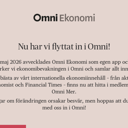
Nu har vi flyttat in i Omni!
 maj 2026 avvecklades Omni Ekonomi som egen app och 
tärker vi ekonomibevakningen i Omni och samlar allt inn
bästa av vårt internationella ekonomiinnehåll – från a
omist och Financial Times – finns nu att hitta i medlem
Omni Mer.
gar om förändringen orsakar besvär, men hoppas att du v
med oss in i Omni!