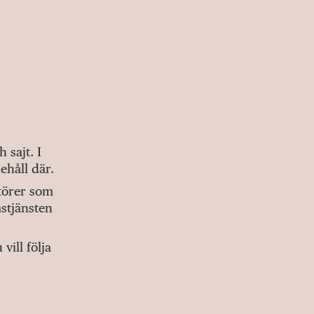
sajt. I
ehåll där.
ktörer som
stjänsten
ill följa