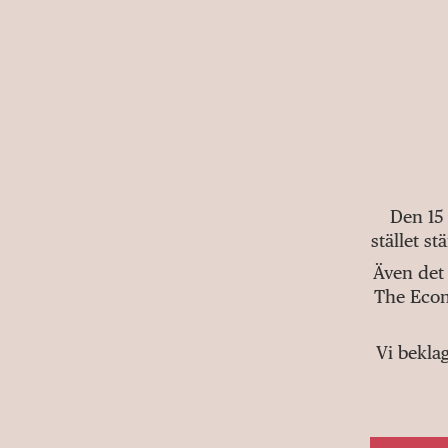
Den 15
stället s
Även det 
The Econ
Vi bekla