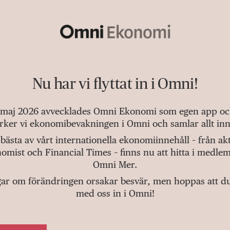
Nu har vi flyttat in i Omni!
 maj 2026 avvecklades Omni Ekonomi som egen app och 
tärker vi ekonomibevakningen i Omni och samlar allt inn
bästa av vårt internationella ekonomiinnehåll – från a
omist och Financial Times – finns nu att hitta i medlem
Omni Mer.
gar om förändringen orsakar besvär, men hoppas att du v
med oss in i Omni!