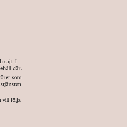
sajt. I
ehåll där.
ktörer som
stjänsten
ill följa