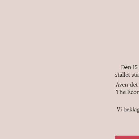
Den 15
stället s
Även det 
The Econ
Vi bekla