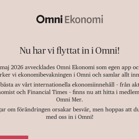
Nu har vi flyttat in i Omni!
 maj 2026 avvecklades Omni Ekonomi som egen app och 
tärker vi ekonomibevakningen i Omni och samlar allt inn
bästa av vårt internationella ekonomiinnehåll – från a
omist och Financial Times – finns nu att hitta i medlem
Omni Mer.
gar om förändringen orsakar besvär, men hoppas att du v
med oss in i Omni!