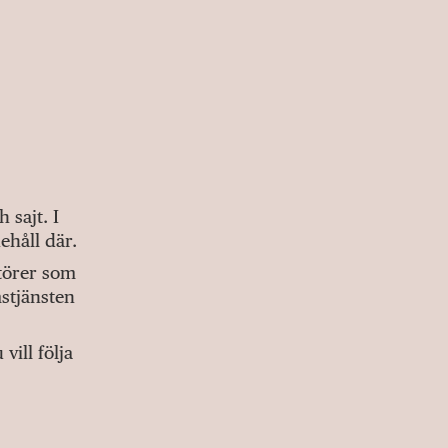
sajt. I
ehåll där.
ktörer som
stjänsten
ill följa