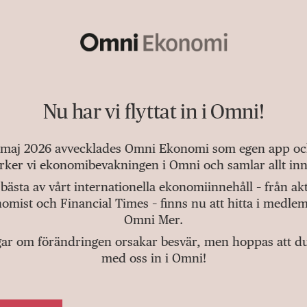
Nu har vi flyttat in i Omni!
 maj 2026 avvecklades Omni Ekonomi som egen app och 
tärker vi ekonomibevakningen i Omni och samlar allt inn
bästa av vårt internationella ekonomiinnehåll – från a
omist och Financial Times – finns nu att hitta i medlem
Omni Mer.
gar om förändringen orsakar besvär, men hoppas att du v
med oss in i Omni!