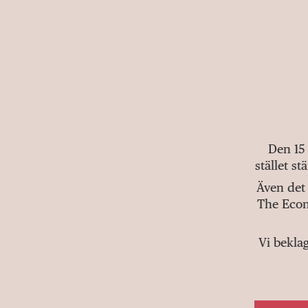
Den 15
stället s
Även det 
The Econ
Vi bekla