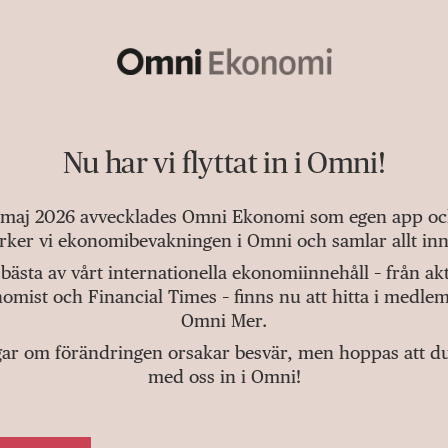
Nu har vi flyttat in i Omni!
 maj 2026 avvecklades Omni Ekonomi som egen app och 
tärker vi ekonomibevakningen i Omni och samlar allt inn
bästa av vårt internationella ekonomiinnehåll – från a
omist och Financial Times – finns nu att hitta i medlem
Omni Mer.
gar om förändringen orsakar besvär, men hoppas att du v
med oss in i Omni!