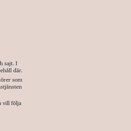
sajt. I
ehåll där.
ktörer som
stjänsten
ill följa