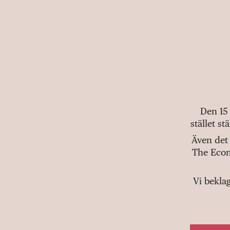
Den 15
stället s
Även det 
The Econ
Vi bekla