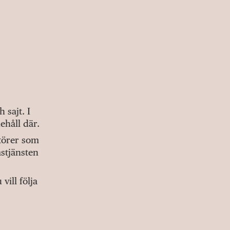
sajt. I
ehåll där.
ktörer som
stjänsten
ill följa