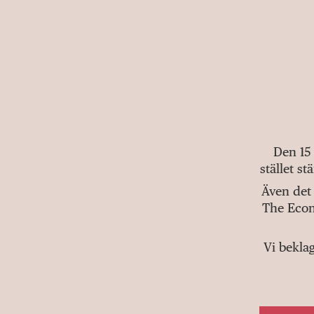
Den 15
stället s
Även det 
The Econ
Vi bekla