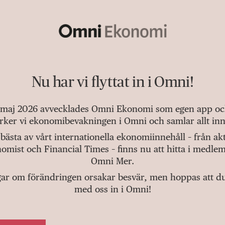
Nu har vi flyttat in i Omni!
 maj 2026 avvecklades Omni Ekonomi som egen app och 
tärker vi ekonomibevakningen i Omni och samlar allt inn
bästa av vårt internationella ekonomiinnehåll – från a
omist och Financial Times – finns nu att hitta i medlem
Omni Mer.
gar om förändringen orsakar besvär, men hoppas att du v
med oss in i Omni!