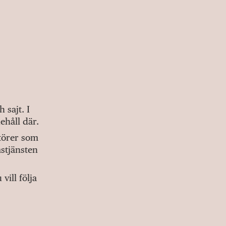
sajt. I
ehåll där.
ktörer som
stjänsten
ill följa