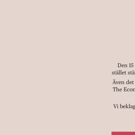
Den 15
stället s
Även det 
The Econ
Vi bekla