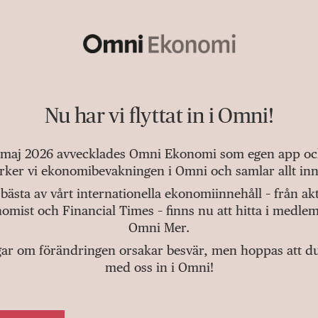
Nu har vi flyttat in i Omni!
 maj 2026 avvecklades Omni Ekonomi som egen app och 
tärker vi ekonomibevakningen i Omni och samlar allt inn
bästa av vårt internationella ekonomiinnehåll – från a
omist och Financial Times – finns nu att hitta i medlem
Omni Mer.
gar om förändringen orsakar besvär, men hoppas att du v
med oss in i Omni!