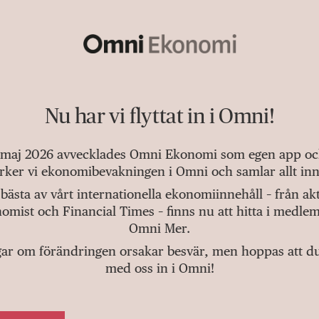
Nu har vi flyttat in i Omni!
 maj 2026 avvecklades Omni Ekonomi som egen app och 
tärker vi ekonomibevakningen i Omni och samlar allt inn
bästa av vårt internationella ekonomiinnehåll – från a
omist och Financial Times – finns nu att hitta i medlem
Omni Mer.
gar om förändringen orsakar besvär, men hoppas att du v
med oss in i Omni!