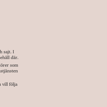
sajt. I
ehåll där.
ktörer som
stjänsten
ill följa