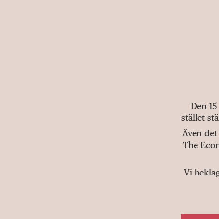
Den 15
stället s
Även det 
The Econ
Vi bekla