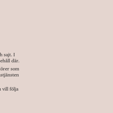
sajt. I
ehåll där.
ktörer som
stjänsten
ill följa