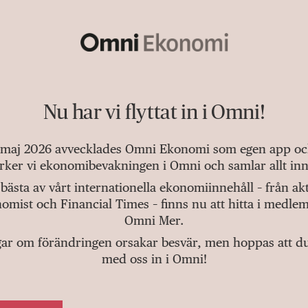
Nu har vi flyttat in i Omni!
 maj 2026 avvecklades Omni Ekonomi som egen app och 
tärker vi ekonomibevakningen i Omni och samlar allt inn
bästa av vårt internationella ekonomiinnehåll – från a
omist och Financial Times – finns nu att hitta i medlem
Omni Mer.
gar om förändringen orsakar besvär, men hoppas att du v
med oss in i Omni!