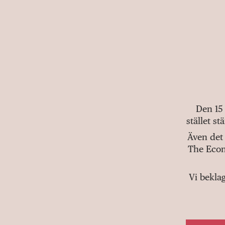
Den 15
stället s
Även det 
The Econ
Vi bekla