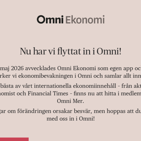
Nu har vi flyttat in i Omni!
 maj 2026 avvecklades Omni Ekonomi som egen app och 
tärker vi ekonomibevakningen i Omni och samlar allt inn
bästa av vårt internationella ekonomiinnehåll – från a
omist och Financial Times – finns nu att hitta i medlem
Omni Mer.
gar om förändringen orsakar besvär, men hoppas att du v
med oss in i Omni!