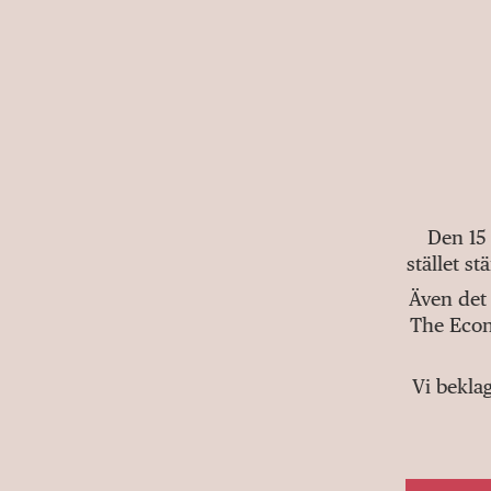
Den 15
stället s
Även det 
The Econ
Vi bekla