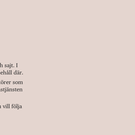
sajt. I
ehåll där.
ktörer som
stjänsten
ill följa