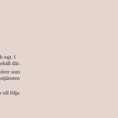
sajt. I
ehåll där.
ktörer som
stjänsten
ill följa