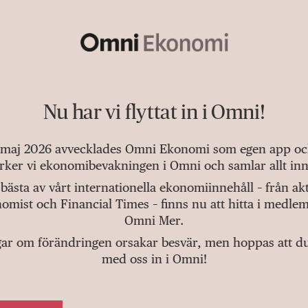
Nu har vi flyttat in i Omni!
 maj 2026 avvecklades Omni Ekonomi som egen app och 
tärker vi ekonomibevakningen i Omni och samlar allt inn
bästa av vårt internationella ekonomiinnehåll – från a
omist och Financial Times – finns nu att hitta i medlem
Omni Mer.
gar om förändringen orsakar besvär, men hoppas att du v
med oss in i Omni!