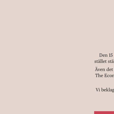
Den 15
stället s
Även det 
The Econ
Vi bekla