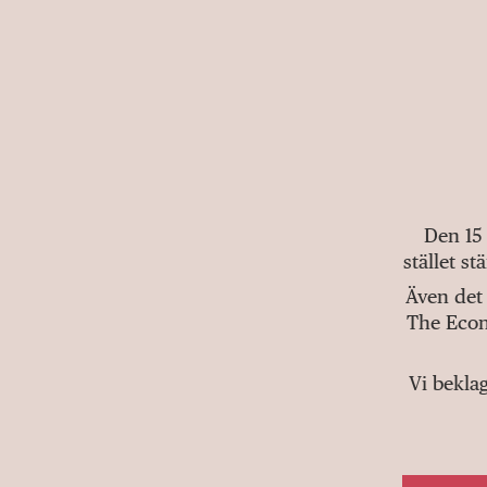
Den 15
stället s
Även det 
The Econ
Vi bekla