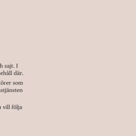
sajt. I
ehåll där.
ktörer som
stjänsten
ill följa