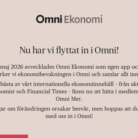
Nu har vi flyttat in i Omni!
 maj 2026 avvecklades Omni Ekonomi som egen app och 
tärker vi ekonomibevakningen i Omni och samlar allt inn
bästa av vårt internationella ekonomiinnehåll – från a
omist och Financial Times – finns nu att hitta i medlem
Omni Mer.
gar om förändringen orsakar besvär, men hoppas att du v
med oss in i Omni!