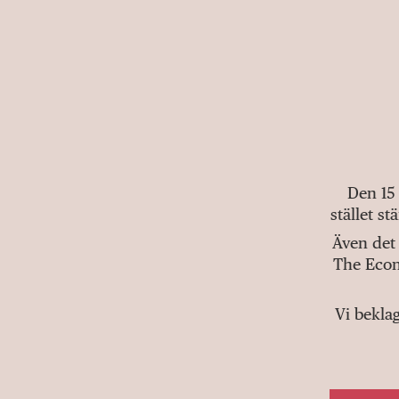
Den 15
stället s
Även det 
The Econ
Vi bekla