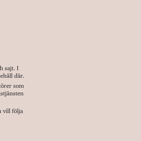
sajt. I
ehåll där.
ktörer som
stjänsten
ill följa