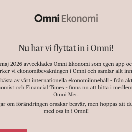
Nu har vi flyttat in i Omni!
 maj 2026 avvecklades Omni Ekonomi som egen app och 
tärker vi ekonomibevakningen i Omni och samlar allt inn
bästa av vårt internationella ekonomiinnehåll – från a
omist och Financial Times – finns nu att hitta i medlem
Omni Mer.
gar om förändringen orsakar besvär, men hoppas att du v
med oss in i Omni!