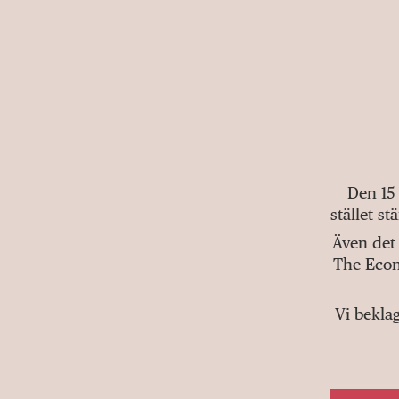
Den 15
stället s
Även det 
The Econ
Vi bekla