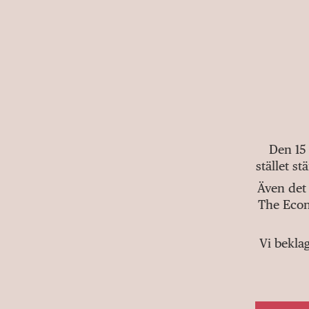
Den 15
stället s
Även det 
The Econ
Vi bekla