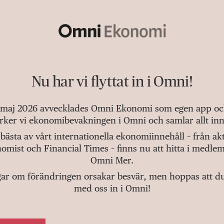
Nu har vi flyttat in i Omni!
 maj 2026 avvecklades Omni Ekonomi som egen app och 
tärker vi ekonomibevakningen i Omni och samlar allt inn
bästa av vårt internationella ekonomiinnehåll – från a
omist och Financial Times – finns nu att hitta i medlem
Omni Mer.
gar om förändringen orsakar besvär, men hoppas att du v
med oss in i Omni!