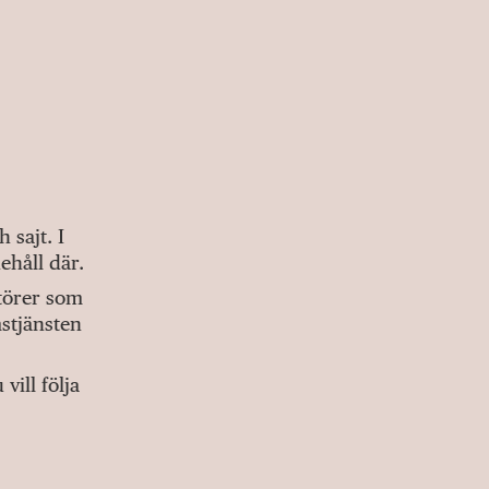
sajt. I
ehåll där.
ktörer som
stjänsten
ill följa