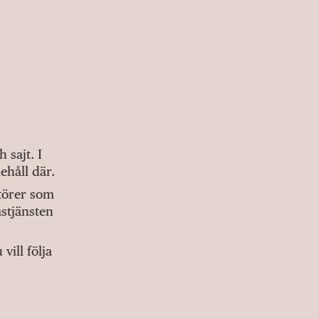
sajt. I
ehåll där.
ktörer som
stjänsten
ill följa