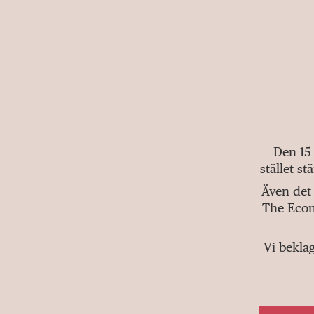
Den 15
stället s
Även det 
The Econ
Vi bekla