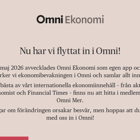
Nu har vi flyttat in i Omni!
 maj 2026 avvecklades Omni Ekonomi som egen app och 
tärker vi ekonomibevakningen i Omni och samlar allt inn
bästa av vårt internationella ekonomiinnehåll – från a
omist och Financial Times – finns nu att hitta i medlem
Omni Mer.
gar om förändringen orsakar besvär, men hoppas att du v
med oss in i Omni!