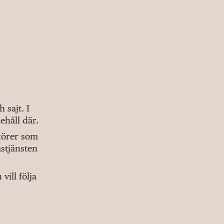
sajt. I
ehåll där.
ktörer som
stjänsten
ill följa