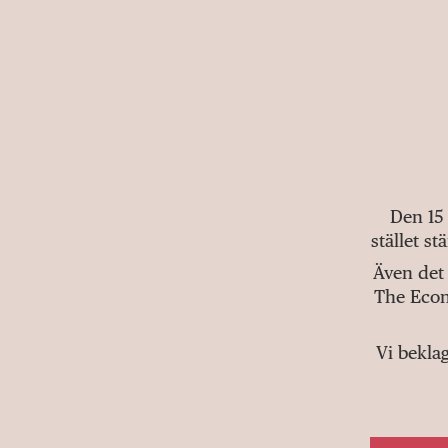
Den 15
stället s
Även det 
The Econ
Vi bekla