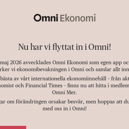
Nu har vi flyttat in i Omni!
 maj 2026 avvecklades Omni Ekonomi som egen app och 
tärker vi ekonomibevakningen i Omni och samlar allt inn
bästa av vårt internationella ekonomiinnehåll – från a
omist och Financial Times – finns nu att hitta i medlem
Omni Mer.
gar om förändringen orsakar besvär, men hoppas att du v
med oss in i Omni!