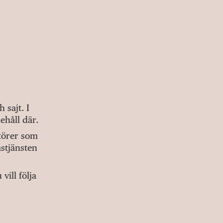
sajt. I
ehåll där.
ktörer som
stjänsten
ill följa