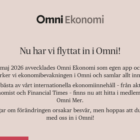
Nu har vi flyttat in i Omni!
 maj 2026 avvecklades Omni Ekonomi som egen app och 
tärker vi ekonomibevakningen i Omni och samlar allt inn
bästa av vårt internationella ekonomiinnehåll – från a
omist och Financial Times – finns nu att hitta i medlem
Omni Mer.
gar om förändringen orsakar besvär, men hoppas att du v
med oss in i Omni!