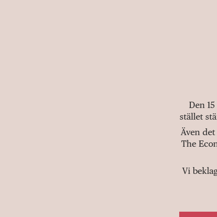
Den 15
stället s
Även det 
The Econ
Vi bekla