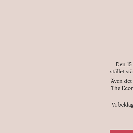
Den 15
stället s
Även det 
The Econ
Vi bekla