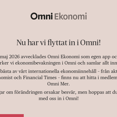
Nu har vi flyttat in i Omni!
 maj 2026 avvecklades Omni Ekonomi som egen app och 
tärker vi ekonomibevakningen i Omni och samlar allt inn
bästa av vårt internationella ekonomiinnehåll – från a
omist och Financial Times – finns nu att hitta i medlem
Omni Mer.
gar om förändringen orsakar besvär, men hoppas att du v
med oss in i Omni!