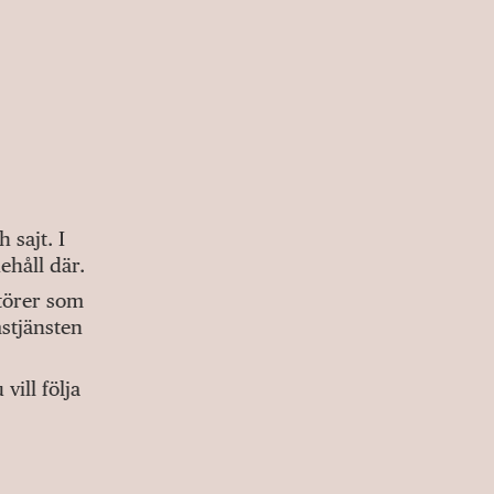
sajt. I
ehåll där.
ktörer som
stjänsten
ill följa