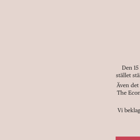
Den 15
stället s
Även det 
The Econ
Vi bekla