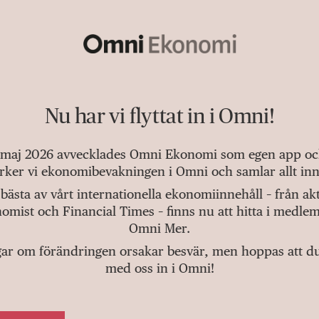
Nu har vi flyttat in i Omni!
 maj 2026 avvecklades Omni Ekonomi som egen app och 
tärker vi ekonomibevakningen i Omni och samlar allt inn
bästa av vårt internationella ekonomiinnehåll – från a
omist och Financial Times – finns nu att hitta i medlem
Omni Mer.
gar om förändringen orsakar besvär, men hoppas att du v
med oss in i Omni!