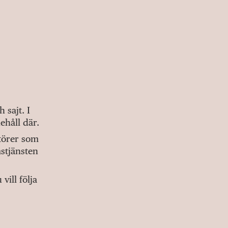
sajt. I
ehåll där.
ktörer som
stjänsten
ill följa