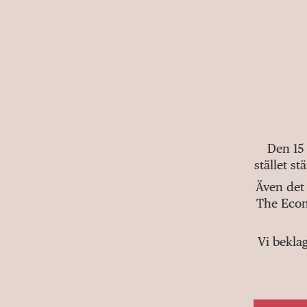
Den 15
stället s
Även det 
The Econ
Vi bekla