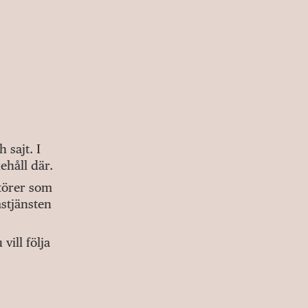
sajt. I
ehåll där.
ktörer som
stjänsten
ill följa