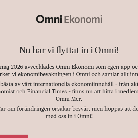
Nu har vi flyttat in i Omni!
 maj 2026 avvecklades Omni Ekonomi som egen app och 
tärker vi ekonomibevakningen i Omni och samlar allt inn
bästa av vårt internationella ekonomiinnehåll – från a
omist och Financial Times – finns nu att hitta i medlem
Omni Mer.
gar om förändringen orsakar besvär, men hoppas att du v
med oss in i Omni!