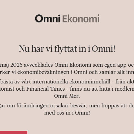
Nu har vi flyttat in i Omni!
 maj 2026 avvecklades Omni Ekonomi som egen app och 
tärker vi ekonomibevakningen i Omni och samlar allt inn
bästa av vårt internationella ekonomiinnehåll – från a
omist och Financial Times – finns nu att hitta i medlem
Omni Mer.
gar om förändringen orsakar besvär, men hoppas att du v
med oss in i Omni!