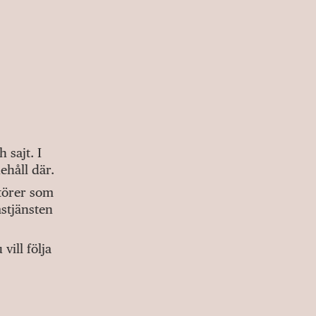
sajt. I
ehåll där.
ktörer som
stjänsten
ill följa