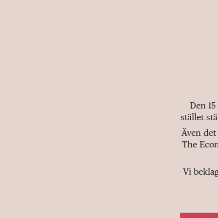
Den 15
stället s
Även det 
The Econ
Vi bekla