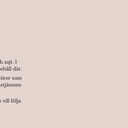
sajt. I
ehåll där.
ktörer som
stjänsten
ill följa