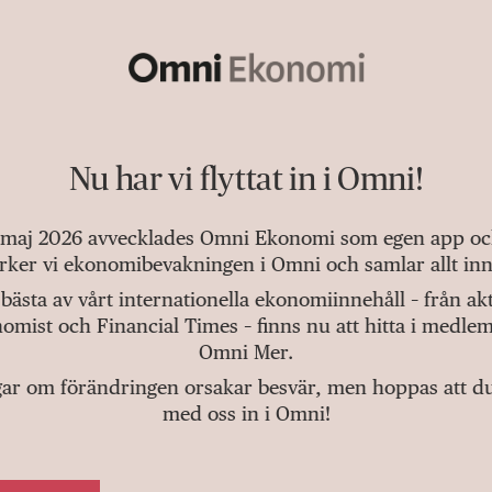
Nu har vi flyttat in i Omni!
 maj 2026 avvecklades Omni Ekonomi som egen app och 
tärker vi ekonomibevakningen i Omni och samlar allt inn
bästa av vårt internationella ekonomiinnehåll – från a
omist och Financial Times – finns nu att hitta i medlem
Omni Mer.
gar om förändringen orsakar besvär, men hoppas att du v
med oss in i Omni!