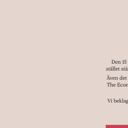
Den 15
stället s
Även det 
The Econ
Vi bekla