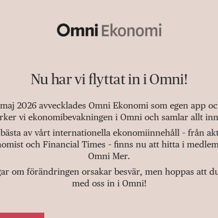
Nu har vi flyttat in i Omni!
 maj 2026 avvecklades Omni Ekonomi som egen app och 
tärker vi ekonomibevakningen i Omni och samlar allt inn
bästa av vårt internationella ekonomiinnehåll – från a
omist och Financial Times – finns nu att hitta i medlem
Omni Mer.
gar om förändringen orsakar besvär, men hoppas att du v
med oss in i Omni!