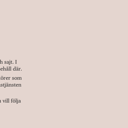
sajt. I
ehåll där.
ktörer som
stjänsten
ill följa